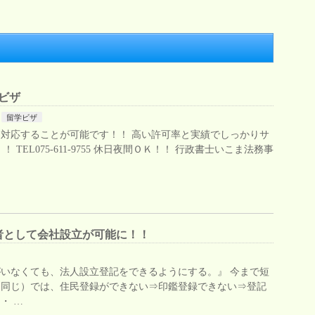
ビザ
留学ビザ
対応することが可能です！！ 高い許可率と実績でしっかりサ
TEL075-611-9755 休日夜間ＯＫ！！ 行政書士いこま法務事
者として会社設立が可能に！！
いなくても、法人設立登記をできるようにする。』 今まで短
と同じ）では、住民登録ができない⇒印鑑登録できない⇒登記
・ …