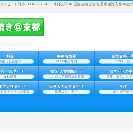
スピード対応 TEL075-611-9755 休日夜間OK 国際結婚 経営管理 出頭対応 
料金
事務所概要
在留資格一
事前にお見積り
VISA申請専門
VISA一覧
経営・管理ビザ
技術 人文国際ビザ
留学ビザの更
会社経営
エンジニア翻訳通訳営業
留年、病気、休学
婚で定住者ビザ
日系人の定住者ビザ
永住
で定住者ビザへの変更
日系二世、三世
永住許可基準
ク