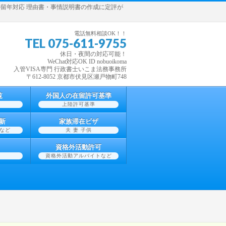
留学生の留年対応 理由書・事情説明書の作成に定評が
電話無料相談OK！！
TEL 075-611-9755
休日・夜間の対応可能！
WeChat対応OK ID nobuoikoma
入管VISA専門 行政書士いこま法務事務所
〒612-8052 京都市伏見区瀬戸物町748
覧
外国人の在留許可基準
上陸許可基準
新
家族滞在ビザ
など
夫 妻 子供
資格外活動許可
資格外活動アルバイトなど