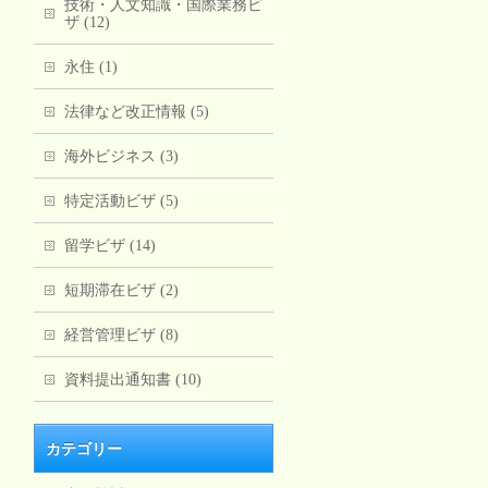
技術・人文知識・国際業務ビ
ザ (12)
永住 (1)
法律など改正情報 (5)
海外ビジネス (3)
特定活動ビザ (5)
留学ビザ (14)
短期滞在ビザ (2)
経営管理ビザ (8)
資料提出通知書 (10)
カテゴリー