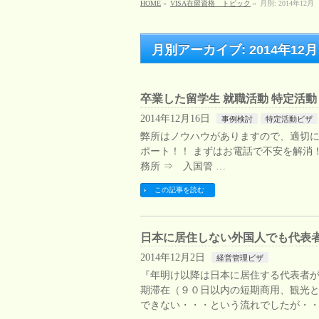
HOME
»
VISA在留資格 トピック
»
月別: 2014年12月
月別アーカイブ: 2014年12月
卒業した留学生 就職活動 特定活動
2014年12月16日
事例検討
特定活動ビザ
弊所はノウハウがありますので、適切に
ポート！！ まずはお電話で不安を解消！！ 
務所 ⇒ 入国管 …
この記事を読む
日本に居住しない外国人でも代表
2014年12月2日
経営管理ビザ
『年明け以降は日本に居住する代表者が
期滞在（９０日以内の短期商用、観光
できない・・・という流れでしたが・・