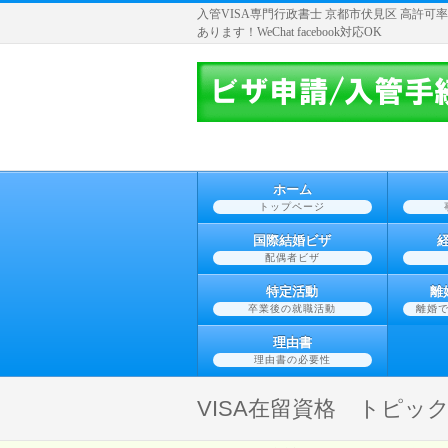
入管VISA専門行政書士 京都市伏見区 高許可率と
あります！WeChat facebook対応OK
ホーム
トップページ
国際結婚ビザ
配偶者ビザ
特定活動
離
卒業後の就職活動
離婚
理由書
理由書の必要性
VISA在留資格 トピッ