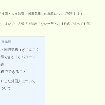
『技術・人文知識・国際業務』の概略について説明します。
あいまいで、入管法上は出てない一般的な通称名ですのでお気
[
非表示
]
識・国際業務（ぎじんこく）
取得できる主なパターン
概要
業務でできること
士）した外国人について
について