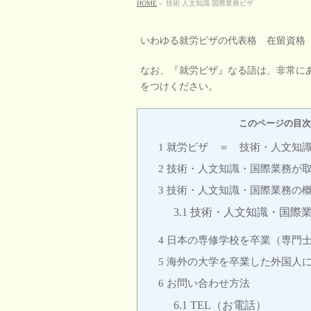
HOME
»
技術 人文知識 国際業務ビザ
いわゆる就労ビザの代表格 在留資格
なお、『就労ビザ』なる語は、非常に
をつけください。
このページの目次
1
就労ビザ ＝ 技術・人文知
2
技術・人文知識・国際業務が
3
技術・人文知識・国際業務の
3.1
技術・人文知識・国際
4
日本の専修学校を卒業（専門
5
海外の大学を卒業した外国人
6
お問い合わせ方法
6.1
TEL（お電話）