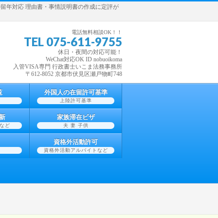
留学生の留年対応 理由書・事情説明書の作成に定評が
電話無料相談OK！！
TEL 075-611-9755
休日・夜間の対応可能！
WeChat対応OK ID nobuoikoma
入管VISA専門 行政書士いこま法務事務所
〒612-8052 京都市伏見区瀬戸物町748
覧
外国人の在留許可基準
上陸許可基準
新
家族滞在ビザ
など
夫 妻 子供
資格外活動許可
資格外活動アルバイトなど