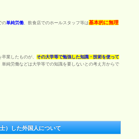
基本的に無理
での
単純労働
、飲食店でのホールスタッフ等は
を卒業したものが、
その大学等で勉強した知識・技術を使って
、単純労働などは大学等での知識を要しないとの考え方からで
士）した外国人について