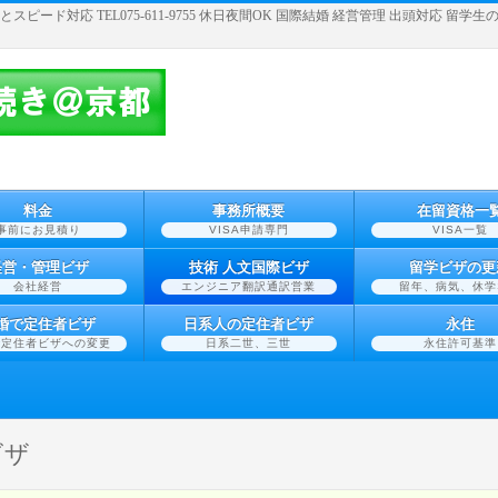
スピード対応 TEL075-611-9755 休日夜間OK 国際結婚 経営管理 出頭対応 
料金
事務所概要
在留資格一
事前にお見積り
VISA申請専門
VISA一覧
経営・管理ビザ
技術 人文国際ビザ
留学ビザの更
会社経営
エンジニア翻訳通訳営業
留年、病気、休学
婚で定住者ビザ
日系人の定住者ビザ
永住
で定住者ビザへの変更
日系二世、三世
永住許可基準
ビザ