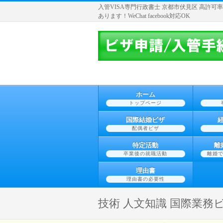
入管VISA専門行政書士 京都市伏見区 高許可率と
あります！WeChat facebook対応OK
ホーム
トップページ
国際結婚ビザ
配偶者ビザ
特定活動
離
卒業後の就職活動
離婚
理由書
理由書の必要性
技術 人文知識 国際業務