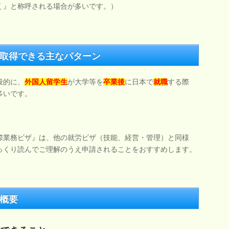
く』と称呼される場合が多いです。）
取得できる主なパターン
般的に、
外国人留学生
が大学等を
卒業後
に日本で
就職
する際
多いです。
際業務ビザ』は、他の就労ビザ（技能、経営・管理）と同様
っくり読んでご理解のうえ申請されることをおすすめします。
概要